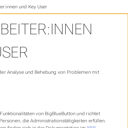
er:innen und Key User
BEITER:INNEN
USER
i der Analyse und Behebung von Problemen mit
Funktionalitäten von BigBlueButton und richtet
ersonen, die Administrationstätigkeiten erfüllen.
gen finden sich in der Dokumentation im
BBB