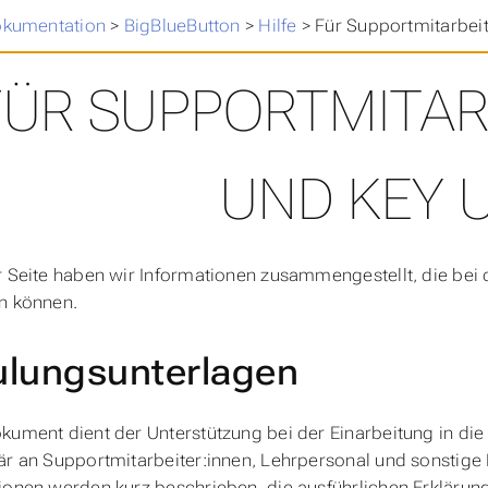
Dokumentation
>
BigBlueButton
>
Hilfe
>
Für Supportmitarbeit
FÜR SUPPORTMITAR
UND KEY 
r Seite haben wir Informationen zusammengestellt, die be
n können.
lungsunterlagen
kument dient der Unterstützung bei der Einarbeitung in die 
är an Supportmitarbeiter:innen, Lehrpersonal und sonstige P
ionen werden kurz beschrieben, die ausführlichen Erklärun