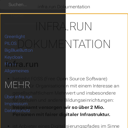
Suchen
infra.run Dokumentation
Home
INFRA.RUN
Greenlight
Untermenu Greenlight
DOKUMENTATION
PILOS
Untermenu PILOS
BigBlueButton
Untermenu BigBlueButton
Keycloak
Untermenu Keycloak
infra.run
Matrix
Untermenu Matrix
Allgemeines
Untermenu Allgemeines
betreibt FOSS (Free Open Source Software)
MEHR
primär für Organisationen mit einem Interesse an
gesellschaftlichem Mehrwert und insbesondere
Über infra.run
für Schulen und andere Bildungseinrichtungen:
Impressum
Insgesamt versorgen wir so über 2 Mio.
Datenschutz
Personen mit fairer digitaler Infrastruktur.
ist Anbieter eines Digitalisierungspfades im Sinne