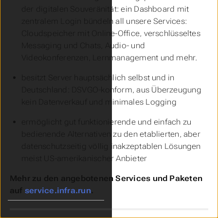
der digitalen Souveränität: ein Dashboard mit
zentralem Login bündeln all unsere Services:
Cloudspeicher mit Online-Office, verschlüsseltes
Messaging und Chats, Audio- und
Videokonferenzen, Lernmanagement und mehr.
besitzt Server hauptsächlich selbst und in
Deutschland: DSVGO-konform, aus Überzeugung
kein Datenverkauf und minimales Logging
ermöglicht gut funktionierende und einfach zu
bedienende Alternativen zu den etablierten, aber
datenschutzseitig völlig inakzeptablen Lösungen
meist US-amerikanischer Anbieter
Mehr zu den angebotenen Services und Paketen
auf
service.infra.run
.