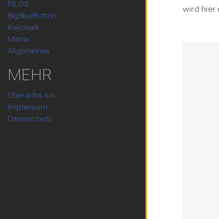
PILOS
Untermenu PILOS
wird hier
BigBlueButton
Untermenu BigBlueButton
Keycloak
Untermenu Keycloak
Matrix
Untermenu Matrix
Allgemeines
Untermenu Allgemeines
MEHR
Über infra.run
Impressum
Datenschutz